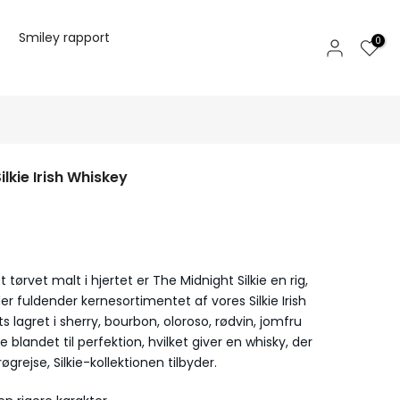
Smiley rapport
0
lkie Irish Whiskey
 tørvet malt i hjertet er The Midnight Silkie en rig,
r fuldender kernesortimentet af vores Silkie Irish
ts lagret i sherry, bourbon, oloroso, rødvin, jomfru
blandet til perfektion, hvilket giver en whisky, der
øgrejse, Silkie-kollektionen tilbyder.