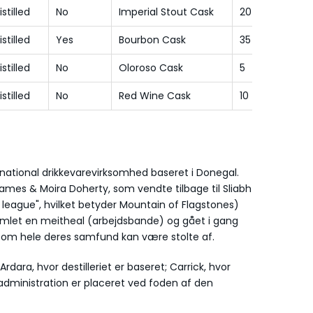
istilled
No
Imperial Stout Cask
20
istilled
Yes
Bourbon Cask
35
istilled
No
Oloroso Cask
5
istilled
No
Red Wine Cask
10
ternational drikkevarevirksomhed baseret i Donegal.
, James & Moira Doherty, som vendte tilbage til Sliabh
 league", hvilket betyder Mountain of Flagstones)
samlet en meitheal (arbejdsbande) og gået i gang
som hele deres samfund kan være stolte af.
Ardara, hvor destilleriet er baseret; Carrick, hvor
administration er placeret ved foden af den