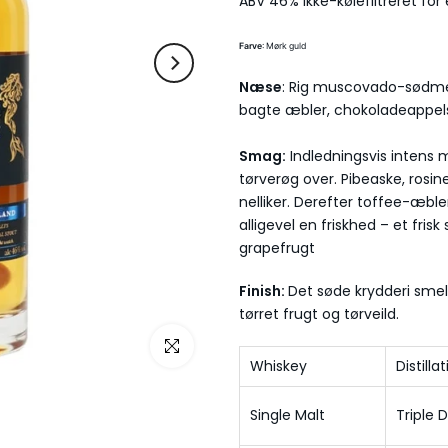
ABV 46% Ikke-kølefiltreret for 
Farve
: Mørk guld
Næse
: Rig muscovado-sødme, 
bagte æbler, chokoladeappelsi
Smag:
Indledningsvis intens 
tørverøg over. Pibeaske, rosi
nelliker. Derefter toffee-æble
alligevel en friskhed – et frisk
grapefrugt
Finish:
Det søde krydderi smel
tørret frugt og tørveild.
Whiskey
Distilla
Single Malt
Triple D