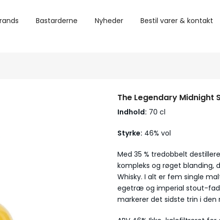
rands
Bastarderne
Nyheder
Bestil varer & kontakt
The Legendary Midnight Si
Indhold:
70 cl
Styrke:
46% vol
Med 35 % tredobbelt destilleret
kompleks og røget blanding, de
Whisky. I alt er fem single mal
egetræ og imperial stout-fade 
markerer det sidste trin i den r