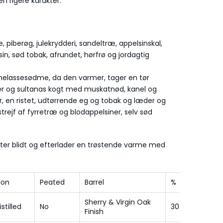
en rigere karakter.
piberøg, julekrydderi, sandeltræ, appelsinskal,
n, sød tobak, afrundet, hørfrø og jordagtig
melassesødme, da den varmer, tager en tør
ner og sultanas kogt med muskatnød, kanel og
r, en ristet, udtørrende eg og tobak og læder og
 strejf af fyrretræ og blodappelsiner, selv sød
ter blidt og efterlader en trøstende varme med
tion
Peated
Barrel
%
Sherry & Virgin Oak
istilled
No
30
Finish