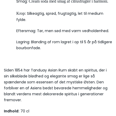
Smag:
Cream soda med smag af citrusfrugter i harmoni.
Silkeagtig, sprød, frugtagtig, let til medium
Krop:
fylde.
Eftersmag: Tør, men sød med varm vedholdenhed.
Lagring: Blanding af rom lagret i op til 5 år på tidligere
bourbonfade.
Siden 1854 har Tanduay Asian Rum skabt en spiritus, der i
sin silkebløde blødhed og elegante smag er lige så
spændende som essensen af det mystiske Østen. Den
forbliver en af Asiens bedst bevarede hemmeligheder og
blandt verdens mest dekorerede spiritus i generationer
fremover.
Indhold:
70 cl