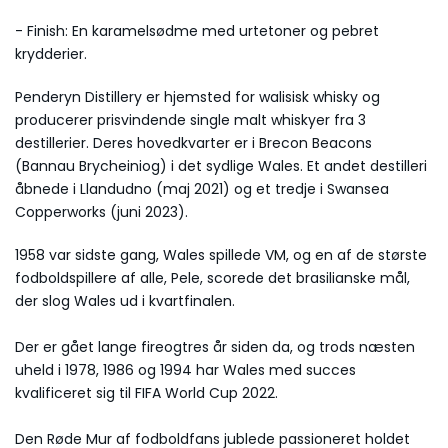
- Finish: En karamelsødme med urtetoner og pebret
krydderier.
Penderyn Distillery er hjemsted for walisisk whisky og
producerer prisvindende single malt whiskyer fra 3
destillerier. Deres hovedkvarter er i Brecon Beacons
(Bannau Brycheiniog) i det sydlige Wales. Et andet destilleri
åbnede i Llandudno (maj 2021) og et tredje i Swansea
Copperworks (juni 2023).
1958 var sidste gang, Wales spillede VM, og en af ​​de største
fodboldspillere af alle, Pele, scorede det brasilianske mål,
der slog Wales ud i kvartfinalen.
Der er gået lange fireogtres år siden da, og trods næsten
uheld i 1978, 1986 og 1994 har Wales med succes
kvalificeret sig til FIFA World Cup 2022.
Den Røde Mur af fodboldfans jublede passioneret holdet