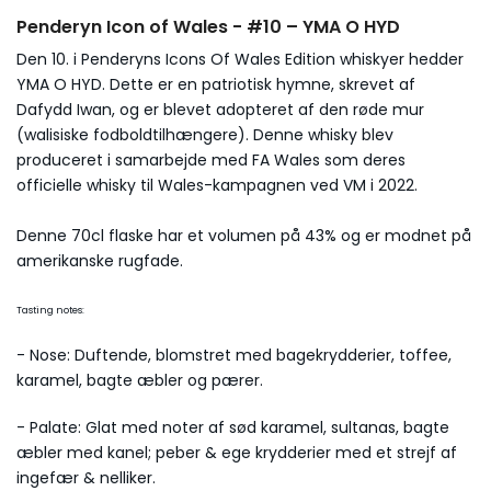
Penderyn Icon of Wales - #10 – YMA O HYD
Den 10. i Penderyns Icons Of Wales Edition whiskyer hedder
YMA O HYD. Dette er en patriotisk hymne, skrevet af
Dafydd Iwan, og er blevet adopteret af den røde mur
(walisiske fodboldtilhængere). Denne whisky blev
produceret i samarbejde med FA Wales som deres
officielle whisky til Wales-kampagnen ved VM i 2022.
Denne 70cl flaske har et volumen på 43% og er modnet på
amerikanske rugfade.
Tasting notes:
- Nose: Duftende, blomstret med bagekrydderier, toffee,
karamel, bagte æbler og pærer.
- Palate: Glat med noter af sød karamel, sultanas, bagte
æbler med kanel; peber & ege krydderier med et strejf af
ingefær & nelliker.