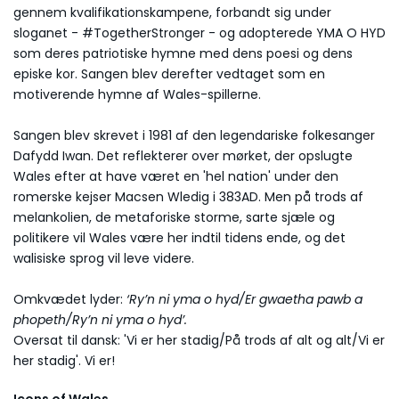
gennem kvalifikationskampene, forbandt sig under
sloganet - #TogetherStronger - og adopterede YMA O HYD
som deres patriotiske hymne med dens poesi og dens
episke kor. Sangen blev derefter vedtaget som en
motiverende hymne af Wales-spillerne.
Sangen blev skrevet i 1981 af den legendariske folkesanger
Dafydd Iwan. Det reflekterer over mørket, der opslugte
Wales efter at have været en 'hel nation' under den
romerske kejser Macsen Wledig i 383AD. Men på trods af
melankolien, de metaforiske storme, sarte sjæle og
politikere vil Wales være her indtil tidens ende, og det
walisiske sprog vil leve videre.
Omkvædet lyder:
‘Ry’n ni yma o hyd/Er gwaetha pawb a
phopeth/Ry’n ni yma o hyd’.
Oversat til dansk: 'Vi er her stadig/På trods af alt og alt/Vi er
her stadig'. Vi er!