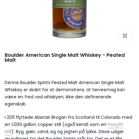
Boulder American Single Malt Whiskey - Peated
Malt
Denne Boulder Spirits Peated Malt American Single Malt
Whiskey er skabt for at demonstrere, at tørvesmag kan
være en fred ved whiskyen, ikke den definerende
egenskab.
I 2011 flyttede Alastair Brogan fra Scotland til Colorado med
en 1,000 gallon copper still (også kendt som en
Forsyth
still
)
.
Byg, gær, vand, eg og jagten på lykke. Disse udgør
grundlaget for det Boulder Spirits står for. Det er et lille